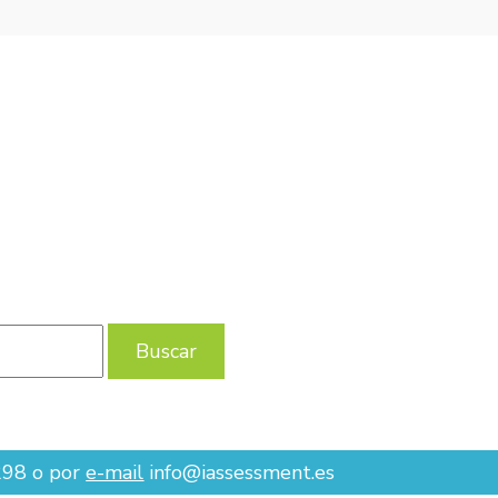
 655 801 298 O POR
E-MAIL
INFO@IASSESSMENT.ES
298 o por
e-mail
info@iassessment.es